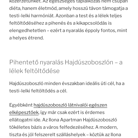
közérzetünket. Az egészséges táplálkozás nem csupán
diéta, hanem életmód, amely hosszú távon támogatja a
testi-lelki harmóniát. Azonban a test és a lélek teljes
feltöltődéséhez a pihenés és a kikapcsolódás is
elengedhetetlen – ezért a nyaralás éppoly fontos, mint
a helyes étrend.
Pihentető nyaralás Hajdúszoboszlón – a
lélek feltöltődése
Hajdúszoboszló minden évszakban ideális úti cél, ha a
testi-lelki feltöltődés a cél.
Egyébként
hajdúszoboszló látnivalói egészen
elképesztőek
, így már csak ezért is érdemes
ellátogatni ide. Az Ilona Apartman Hajdúszoboszló
tökéletes bázis a város felfedezéséhez. A modern,
tiszta és jól felszerelt szálláshelyek – köztük az Ilona