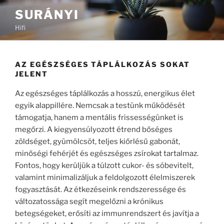
Tartalomhoz
SURÁNYI
Hifi
AZ EGÉSZSÉGES TÁPLÁLKOZÁS SOKAT
JELENT
Az egészséges táplálkozás a hosszú, energikus élet
egyik alappillére. Nemcsak a testünk működését
támogatja, hanem a mentális frissességünket is
megőrzi. A kiegyensúlyozott étrend bőséges
zöldséget, gyümölcsöt, teljes kiőrlésű gabonát,
minőségi fehérjét és egészséges zsírokat tartalmaz.
Fontos, hogy kerüljük a túlzott cukor- és sóbevitelt,
valamint minimalizáljuk a feldolgozott élelmiszerek
fogyasztását. Az étkezéseink rendszeressége és
változatossága segít megelőzni a krónikus
betegségeket, erősíti az immunrendszert és javítja a