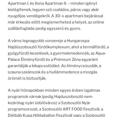
Apartman I. és Ilona Apartman II. – minden igényt
kielégítenek, legyen szó családos, páros vagy akár
nyugdíjas vendégekről. A 3D-s apartmani bejárással
már érkezés előtt megismerheted a helyet, az online
szállásfoglalás pedig egyszerű és gyors.
A város legnagyobb vonzereje a Hungarospa
Hajdúszoboszló fürdőkomplexum, ahol a termálfürdő, a
gyógyfürdő kezelések, a gyermekmedencék, az Aqua-
Palace Élményfürdő és a Prémium Zóna egyaránt
garantálják a kikapcsolódást. Az élménycsúszdák, a
szauna szeánszok és a hullámmedence a mozgás
örömét is biztosítják.
A nyári hónapokban minden egyes évben izgalmas
programok várnak (pedig Hajduszoboszló nem
kizárólag nyári üdülőváros): a Szoboszlói Nyár
programsorozat, a Szoboszlói ART FOOD Fesztivál, a
Délibáb Kupa Hőlégballon Fesztivál vagy a Szoboszlói