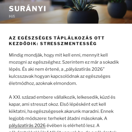
Tartalomhoz
SURÁNYI
Hifi
AZ EGÉSZSÉGES TÁPLÁLKOZÁS OTT
KEZDŐDIK: STRESSZMENTESSÉG
Mindig mondják, hogy mit kell enni, mennyit kell
mozogni az egészséghez. Szerintem ez már a sokadik
lépés. És aki nem értené, a „pályázatírás 2026”
kulcsszavak hogyan kapcsolódnak az egészséges
életmódhoz, azoknak elmondom.
A XXI. század embere vállalkozik, lelkesedik, küzd és
kapar, ami stresszt okoz. Első lépésként ezt kell
kiiktatni, ha egészségesek akarunk maradni. Ennek
legjobb módszere: terheket átadni másoknak. A
pályázatírás 2026
évében is elérhető lesz. A