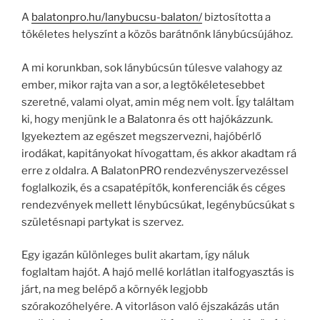
A
balatonpro.hu/lanybucsu-balaton/
biztosította a
tökéletes helyszínt a közös barátnőnk lánybúcsújához.
A mi korunkban, sok lánybúcsún túlesve valahogy az
ember, mikor rajta van a sor, a legtökéletesebbet
szeretné, valami olyat, amin még nem volt. Így találtam
ki, hogy menjünk le a Balatonra és ott hajókázzunk.
Igyekeztem az egészet megszervezni, hajóbérlő
irodákat, kapitányokat hívogattam, és akkor akadtam rá
erre z oldalra. A BalatonPRO rendezvényszervezéssel
foglalkozik, és a csapatépítők, konferenciák és céges
rendezvények mellett lénybúcsúkat, legénybúcsúkat s
születésnapi partykat is szervez.
Egy igazán különleges bulit akartam, így náluk
foglaltam hajót. A hajó mellé korlátlan italfogyasztás is
járt, na meg belépő a környék legjobb
szórakozóhelyére. A vitorláson való éjszakázás után