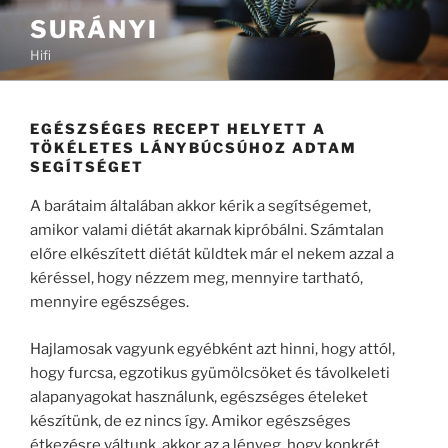
Tartalomhoz
SURÁNYI
Hifi
EGÉSZSÉGES RECEPT HELYETT A
TÖKÉLETES LÁNYBÚCSÚHOZ ADTAM
SEGÍTSÉGET
A barátaim általában akkor kérik a segítségemet,
amikor valami diétát akarnak kipróbálni. Számtalan
előre elkészített diétát küldtek már el nekem azzal a
kéréssel, hogy nézzem meg, mennyire tartható,
mennyire egészséges.
Hajlamosak vagyunk egyébként azt hinni, hogy attól,
hogy furcsa, egzotikus gyümölcsöket és távolkeleti
alapanyagokat használunk, egészséges ételeket
készítünk, de ez nincs így. Amikor egészséges
étkezésre váltunk, akkor az a lényeg, hogy konkrét