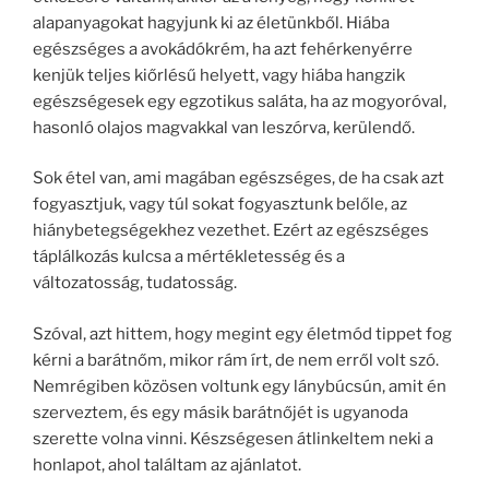
alapanyagokat hagyjunk ki az életünkből. Hiába
egészséges a avokádókrém, ha azt fehérkenyérre
kenjük teljes kiőrlésű helyett, vagy hiába hangzik
egészségesek egy egzotikus saláta, ha az mogyoróval,
hasonló olajos magvakkal van leszórva, kerülendő.
Sok étel van, ami magában egészséges, de ha csak azt
fogyasztjuk, vagy túl sokat fogyasztunk belőle, az
hiánybetegségekhez vezethet. Ezért az egészséges
táplálkozás kulcsa a mértékletesség és a
változatosság, tudatosság.
Szóval, azt hittem, hogy megint egy életmód tippet fog
kérni a barátnőm, mikor rám írt, de nem erről volt szó.
Nemrégiben közösen voltunk egy lánybúcsún, amit én
szerveztem, és egy másik barátnőjét is ugyanoda
szerette volna vinni. Készségesen átlinkeltem neki a
honlapot, ahol találtam az ajánlatot.