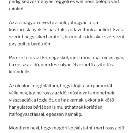
pedig kedvezményes reggeli és wellness belépő várt
minket.
Az ara nagyon élvezte a bulit, ahogyan mi, a
koszorúslányok és barátok is odavoltunk a buliért. Ezek
szerint nagy sikert aratott, ha most is ide akar szervezni
egy bulit a barátnőm.
Persze tele volt kétségekkel, mert most már nincs nyár,
ha rossz az idő, nem lesz olyan élvezhető a vitorlás
kirándulás.
Az oldalon megtaláltam, hogy időjárásra garanciát
vállalnak, így, ha rossz az idő, máshova is mehetnek,
visszaadják a foglalót, de ha akarnak, akkor a kikötő
hangulatos bárjában is mulathatnak korlátlan
italfogyasztással, egészen hajnalig.
Mondtam neki, hogy megéri kockáztatni, mert rossz idő