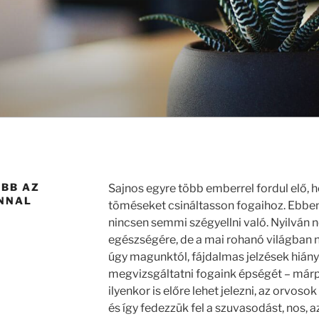
OBB AZ
Sajnos egyre több emberrel fordul elő, h
ONNAL
töméseket csináltasson fogaihoz. Ebben
nincsen semmi szégyellni való. Nyilván n
egészségére, de a mai rohanó világban 
úgy magunktól, fájdalmas jelzések hiány
megvizsgáltatni fogaink épségét – már
ilyenkor is előre lehet jelezni, az orvosok
és így fedezzük fel a szuvasodást, nos, a