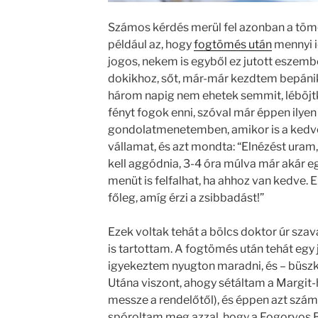
Számos kérdés merül fel azonban a tömé
például az, hogy
fogtömés után
mennyi i
jogos, nekem is egyből ez jutott eszem
dokikhoz, sőt, már-már kezdtem bepánik
három napig nem ehetek semmit, léböjtkú
fényt fogok enni, szóval már éppen ily
gondolatmenetemben, amikor is a kedv
vállamat, és azt mondta: “Elnézést uram
kell aggódnia, 3-4 óra múlva már akár eg
menüt is felfalhat, ha ahhoz van kedve.
főleg, amíg érzi a zsibbadást!”
Ezek voltak tehát a bölcs doktor úr sza
is tartottam. A fogtömés után tehát egy
igyekeztem nyugton maradni, és – büszkén
Utána viszont, ahogy sétáltam a Margit-
messze a rendelőtől), és éppen azt szá
spóroltam meg azzal, hogy a Fogorvos 