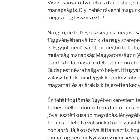
Visszakanyarodva tehát a töméshez, so
manapság is. Oly’ nehéz rávenni magunkat
mégis megtesszük ezt…!
Na igen, de hol? Egészségünk megóvása
függvényében változik, de nagy szerepe
is. Egy jól menő, valóban megbízható f
mulatság manapság Magyarországon (és 
ezért is hatalmas ajándék számomra, 
Budapest névre hallgató helyet. Itt ugya
választhatok, mindegyik kezei közt abs
magamat, és az árak is kifejezetten k
Én tehát fogtömés ügyében kerestem fel 
tömés mellett döntöttem, döntöttünk. E
jóval esztétikusabb megoldás, lényegéb
tettünk le tehát a voksunkat az orvosokk
honlapról tájékozódva láttam azt is, hog
omba fog kerülni. Nyilván ez nem kevés,