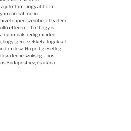
ra jutottam, hogy abból a
l you can eat menü.
 mivel éppen szembe jött velem
 illő étterem… hát hogy is
 fogamnak pedig minden
, hogy igen, ezekkel a fogakkal
ndom lesz. Ha pedig esetleg
tásra lenne szükség – nos,
os Budapesthez, és utána