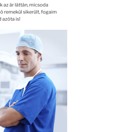
az ár láttán, micsoda
ó remekül sikerült, fogaim
azóta is!