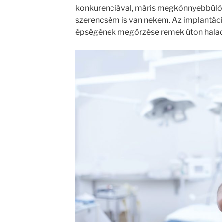
konkurenciával, máris megkönnyebbülök 
szerencsém is van nekem. Az implantáci
épségének megőrzése remek úton halad 