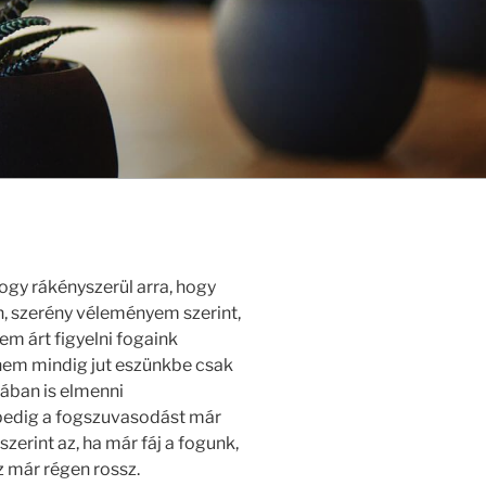
ogy rákényszerül arra, hogy
, szerény véleményem szerint,
em árt figyelni fogaink
nem mindig jut eszünkbe csak
ában is elmenni
pedig a fogszuvasodást már
 szerint az, ha már fáj a fogunk,
z már régen rossz.