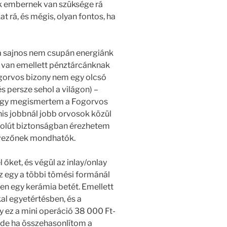
k embernek van szüksége rá
 rá, és mégis, olyan fontos, ha
 sajnos nem csupán energiánk
 van emellett pénztárcánknak
ogorvos bizony nem egy olcsó
persze sehol a világon) –
hogy megismertem a Fogorvos
nis jobbnál jobb orvosok közül
zolút biztonságban érezhetem
edvezőnek mondhatók.
őket, és végül az inlay/onlay
z egy a többi tömési formánál
en egy kerámia betét. Emellett
al egyetértésben, és a
y ez a mini operáció 38 000 Ft-
 de ha összehasonlítom a