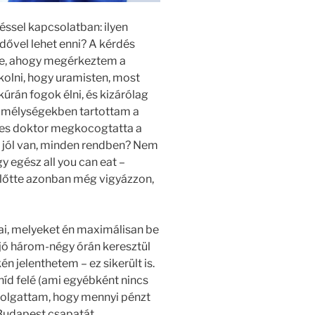
ssel kapcsolatban: ilyen
dővel lehet enni? A kérdés
be, ahogy megérkeztem a
olni, hogy uramisten, most
rán fogok élni, és kizárólag
en mélységekben tartottam a
es doktor megkocogtatta a
, jól van, minden rendben? Nem
y egész all you can eat –
 Előtte azonban még vigyázzon,
vai, melyeket én maximálisan be
 jó három-négy órán keresztül
 jelenthetem – ez sikerült is.
híd felé (ami egyébként nincs
molgattam, hogy mennyi pénzt
Budapest csapatát