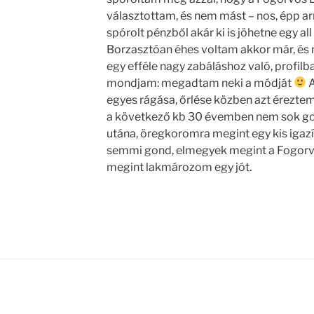
választottam, és nem mást – nos, épp ar
spórolt pénzből akár ki is jöhetne egy al
Borzasztóan éhes voltam akkor már, és
egy efféle nagy zabáláshoz való, profilba
mondjam: megadtam neki a módját
A
egyes rágása, őrlése közben azt éreztem
a következő kb 30 évemben nem sok go
utána, öregkoromra megint egy kis igazí
semmi gond, elmegyek megint a Fogorv
megint lakmározom egy jót.