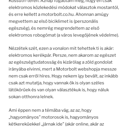
Kossuth-téren. Aznap fogadtam meg, hogy én csak
elektromos közlekedési módokat választok mostantól,
és erre kellett a motorbolt.co.hu. Ahonnan amúgy
megvettem az első biciklimet is (perszonális
egészség), és nemrég megrendeltem az első
elektromos robogómat (a város levegőjének védelme).
Nézzétek szét, ezen a vonalon mit tehettek ti is akár:
elektromos kerékpár. Persze, nem akarom az egészet
az egészségtudatosság és kizárólag a zöld gondolat
irányába elvinni, mert a Motorbolt webshopja messze
nem csak erről híres. Hogy nekem így bevált, az inkább
csak azt mutatja, hogy vannak ők is olyan széles
látókörűek és van olyan választékuk is, hogy náluk
sokan otthonra lelnek.
Ami éppen nem a témába vág, az az, hogy
„hagyományos” motorosok is, hagyományos
kétkerekűekkel „járnak ide” (akár online, akár az