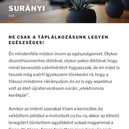
Tartalomhoz
SURÁNYI
Hifi
NE CSAK A TÁPLÁLKOZÁSUNK LEGYEN
EGÉSZSÉGES!
Én mindenféle módon óvom az egészségemet. Olykor
disznóhúsmentes diétával, olykor paleo diétával, hogy
minél kevesebb szénhidrátot fogyasszak, de én mást is
teszek még ezért! Igyekszem törekedni rá, hogy a
fókusz mindenre ráirányuljon, és ez is egy aspektus
volt az élet-újratervezésem során: „elektromos
kerékpár”.
Amikor az iménti szavakat írtam a keresőbe, és
vetődtem például a motorbolt.co.hu-ra, akkor az élhető
levegőért tüntettem egyébként sokad magammal a