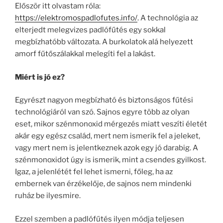
Először itt olvastam róla:
https://elektromospadlofutes.info/
. A technológia az
elterjedt melegvizes padlófűtés egy sokkal
megbízhatóbb változata. A burkolatok alá helyezett
amorf fűtőszálakkal melegíti fel a lakást.
Miért is jó ez?
Egyrészt nagyon megbízható és biztonságos fűtési
technológiáról van szó. Sajnos egyre több az olyan
eset, mikor szénmonoxid mérgezés miatt veszíti életét
akár egy egész család, mert nem ismerik fel a jeleket,
vagy mert nem is jelentkeznek azok egy jó darabig. A
szénmonoxidot úgy is ismerik, mint a csendes gyilkost.
Igaz, a jelenlétét fel lehet ismerni, főleg, ha az
embernek van érzékelője, de sajnos nem mindenki
ruház be ilyesmire.
Ezzel szemben a padlófűtés ilyen módja teljesen