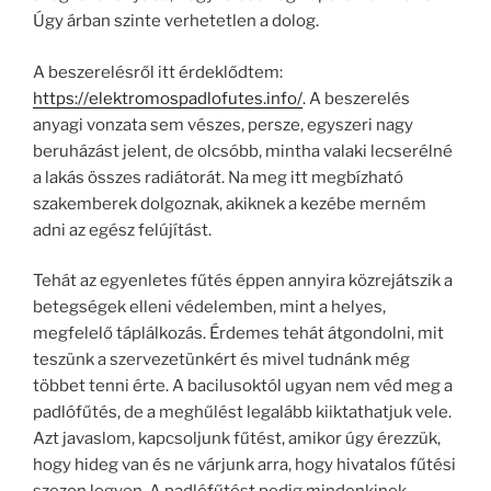
Úgy árban szinte verhetetlen a dolog.
A beszerelésről itt érdeklődtem:
https://elektromospadlofutes.info/
. A beszerelés
anyagi vonzata sem vészes, persze, egyszeri nagy
beruházást jelent, de olcsóbb, mintha valaki lecserélné
a lakás összes radiátorát. Na meg itt megbízható
szakemberek dolgoznak, akiknek a kezébe merném
adni az egész felújítást.
Tehát az egyenletes fűtés éppen annyira közrejátszik a
betegségek elleni védelemben, mint a helyes,
megfelelő táplálkozás. Érdemes tehát átgondolni, mit
teszünk a szervezetünkért és mivel tudnánk még
többet tenni érte. A bacilusoktól ugyan nem véd meg a
padlófűtés, de a meghűlést legalább kiiktathatjuk vele.
Azt javaslom, kapcsoljunk fűtést, amikor úgy érezzük,
hogy hideg van és ne várjunk arra, hogy hivatalos fűtési