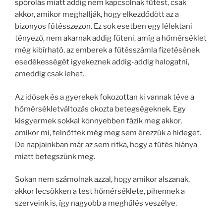
spórolás miatt addig nem kapcsolnak fűtést, csak
akkor, amikor meghallják, hogy elkezdődött az a
bizonyos fűtésszezon. Ez sok esetben egy lélektani
tényező, nem akarnak addig fűteni, amíg a hőmérséklet
még kibírható, az emberek a fűtésszámla fizetésének
esedékességét igyekeznek addig-addig halogatni,
ameddig csak lehet.
Az idősek és a gyerekek fokozottan ki vannak téve a
hőmérsékletváltozás okozta betegségeknek. Egy
kisgyermek sokkal könnyebben fázik meg akkor,
amikor mi, felnőttek még meg sem érezzük a hideget.
De napjainkban már az sem ritka, hogy a fűtés hiánya
miatt betegszünk meg.
Sokan nem számolnak azzal, hogy amikor alszanak,
akkor lecsökken a test hőmérséklete, pihennek a
szerveink is, így nagyobb a meghűlés veszélye.