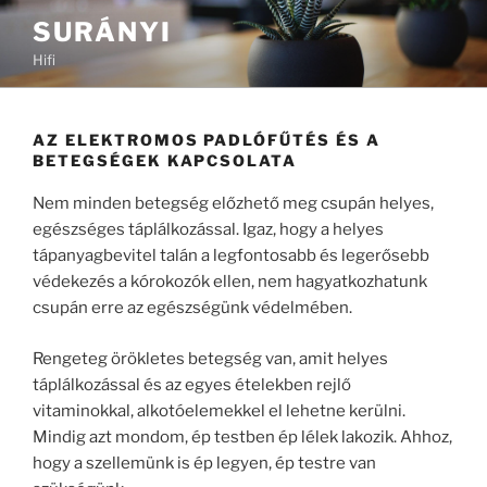
Tartalomhoz
SURÁNYI
Hifi
AZ ELEKTROMOS PADLÓFŰTÉS ÉS A
BETEGSÉGEK KAPCSOLATA
Nem minden betegség előzhető meg csupán helyes,
egészséges táplálkozással. Igaz, hogy a helyes
tápanyagbevitel talán a legfontosabb és legerősebb
védekezés a kórokozók ellen, nem hagyatkozhatunk
csupán erre az egészségünk védelmében.
Rengeteg örökletes betegség van, amit helyes
táplálkozással és az egyes ételekben rejlő
vitaminokkal, alkotóelemekkel el lehetne kerülni.
Mindig azt mondom, ép testben ép lélek lakozik. Ahhoz,
hogy a szellemünk is ép legyen, ép testre van