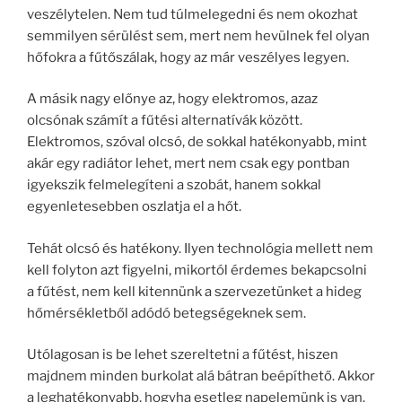
veszélytelen. Nem tud túlmelegedni és nem okozhat
semmilyen sérülést sem, mert nem hevülnek fel olyan
hőfokra a fűtőszálak, hogy az már veszélyes legyen.
A másik nagy előnye az, hogy elektromos, azaz
olcsónak számít a fűtési alternatívák között.
Elektromos, szóval olcsó, de sokkal hatékonyabb, mint
akár egy radiátor lehet, mert nem csak egy pontban
igyekszik felmelegíteni a szobát, hanem sokkal
egyenletesebben oszlatja el a hőt.
Tehát olcsó és hatékony. Ilyen technológia mellett nem
kell folyton azt figyelni, mikortól érdemes bekapcsolni
a fűtést, nem kell kitennünk a szervezetünket a hideg
hőmérsékletből adódó betegségeknek sem.
Utólagosan is be lehet szereltetni a fűtést, hiszen
majdnem minden burkolat alá bátran beépíthető. Akkor
a leghatékonyabb, hogyha esetleg napelemünk is van.