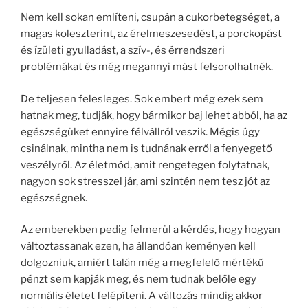
Nem kell sokan említeni, csupán a cukorbetegséget, a
magas koleszterint, az érelmeszesedést, a porckopást
és ízületi gyulladást, a szív-, és érrendszeri
problémákat és még megannyi mást felsorolhatnék.
De teljesen felesleges. Sok embert még ezek sem
hatnak meg, tudják, hogy bármikor baj lehet abból, ha az
egészségüket ennyire félvállról veszik. Mégis úgy
csinálnak, mintha nem is tudnának erről a fenyegető
veszélyről. Az életmód, amit rengetegen folytatnak,
nagyon sok stresszel jár, ami szintén nem tesz jót az
egészségnek.
Az emberekben pedig felmerül a kérdés, hogy hogyan
változtassanak ezen, ha állandóan keményen kell
dolgozniuk, amiért talán még a megfelelő mértékű
pénzt sem kapják meg, és nem tudnak belőle egy
normális életet felépíteni. A változás mindig akkor