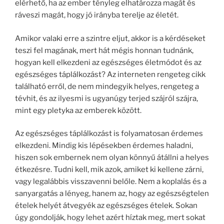
elérhető, ha az ember tényleg elhatározza magát és
ráveszi magát, hogy jó irányba terelje az életét.
Amikor valaki erre a szintre eljut, akkor is a kérdéseket
teszi fel magának, mert hát mégis honnan tudnánk,
hogyan kell elkezdeni az egészséges életmódot és az
egészséges táplálkozást? Az interneten rengeteg cikk
található erről, de nem mindegyik helyes, rengeteg a
tévhit, és az ilyesmi is ugyanúgy terjed szájról szájra,
mint egy pletyka az emberek között.
Az egészséges táplálkozást is folyamatosan érdemes
elkezdeni. Mindig kis lépésekben érdemes haladni,
hiszen sok embernek nem olyan könnyű átállni a helyes
étkezésre. Tudni kell, mik azok, amiket ki kellene zárni,
vagy legalábbis visszavenni belőle. Nem a koplalás és a
sanyargatás a lényeg, hanem az, hogy az egészségtelen
ételek helyét átvegyék az egészséges ételek. Sokan
úgy gondolják, hogy lehet azért híztak meg, mert sokat