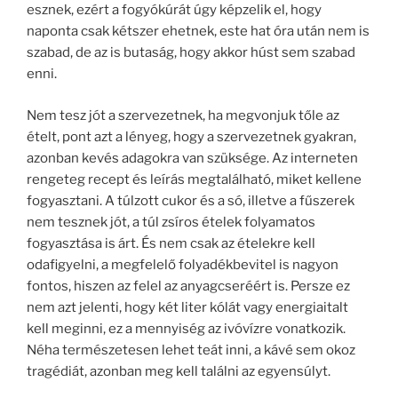
esznek, ezért a fogyókúrát úgy képzelik el, hogy
naponta csak kétszer ehetnek, este hat óra után nem is
szabad, de az is butaság, hogy akkor húst sem szabad
enni.
Nem tesz jót a szervezetnek, ha megvonjuk tőle az
ételt, pont azt a lényeg, hogy a szervezetnek gyakran,
azonban kevés adagokra van szüksége. Az interneten
rengeteg recept és leírás megtalálható, miket kellene
fogyasztani. A túlzott cukor és a só, illetve a fűszerek
nem tesznek jót, a túl zsíros ételek folyamatos
fogyasztása is árt. És nem csak az ételekre kell
odafigyelni, a megfelelő folyadékbevitel is nagyon
fontos, hiszen az felel az anyagcseréért is. Persze ez
nem azt jelenti, hogy két liter kólát vagy energiaitalt
kell meginni, ez a mennyiség az ivóvízre vonatkozik.
Néha természetesen lehet teát inni, a kávé sem okoz
tragédiát, azonban meg kell találni az egyensúlyt.