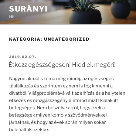
Tartalomhoz
SURÁNYI
Hifi
KATEGÓRIA:
UNCATEGORIZED
BEKÜLDVE:
2019.02.07.
Étkezz egészségesen! Hidd el, megéri!
Nagyon aktuális téma még mindig az egészséges
táplálkozás és szerintem ez nem is fog kimenni a
divatból. Világproblémává vált az elhízás és a helytelen
étkezés és mozgásszegény életmód miatt kialakult
betegségek. Nem beszélve arról, hogy ezek a
betegségek milyen komoly szövődményekkel
járhatnak, és hogy az évek során milyen sokan
belehaltak ezekbe.