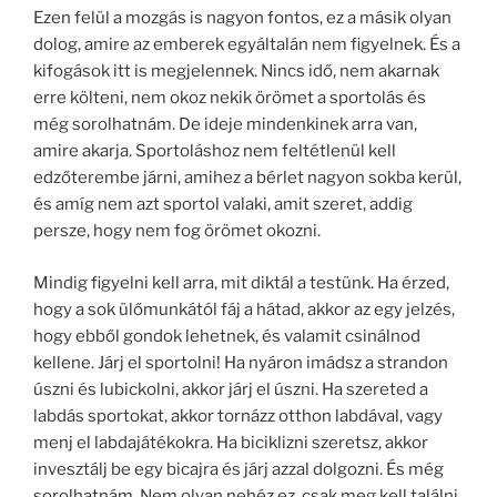
Ezen felül a mozgás is nagyon fontos, ez a másik olyan
dolog, amire az emberek egyáltalán nem figyelnek. És a
kifogások itt is megjelennek. Nincs idő, nem akarnak
erre költeni, nem okoz nekik örömet a sportolás és
még sorolhatnám. De ideje mindenkinek arra van,
amire akarja. Sportoláshoz nem feltétlenül kell
edzőterembe járni, amihez a bérlet nagyon sokba kerül,
és amíg nem azt sportol valaki, amit szeret, addig
persze, hogy nem fog örömet okozni.
Mindig figyelni kell arra, mit diktál a testünk. Ha érzed,
hogy a sok ülőmunkától fáj a hátad, akkor az egy jelzés,
hogy ebből gondok lehetnek, és valamit csinálnod
kellene. Járj el sportolni! Ha nyáron imádsz a strandon
úszni és lubickolni, akkor járj el úszni. Ha szereted a
labdás sportokat, akkor tornázz otthon labdával, vagy
menj el labdajátékokra. Ha biciklizni szeretsz, akkor
invesztálj be egy bicajra és járj azzal dolgozni. És még
sorolhatnám. Nem olyan nehéz ez, csak meg kell találni