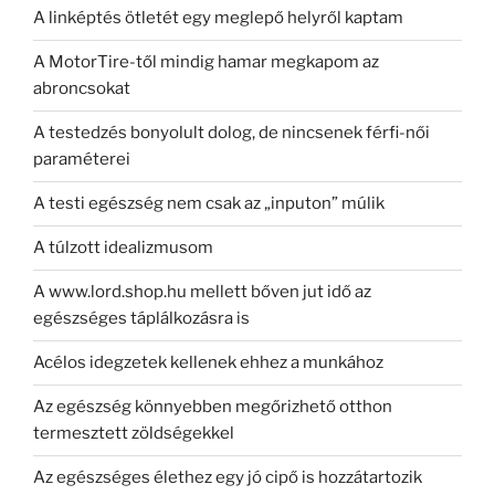
A linképtés ötletét egy meglepő helyről kaptam
A MotorTire-től mindig hamar megkapom az
abroncsokat
A testedzés bonyolult dolog, de nincsenek férfi-női
paraméterei
A testi egészség nem csak az „inputon” múlik
A túlzott idealizmusom
A www.lord.shop.hu mellett bőven jut idő az
egészséges táplálkozásra is
Acélos idegzetek kellenek ehhez a munkához
Az egészség könnyebben megőrizhető otthon
termesztett zöldségekkel
Az egészséges élethez egy jó cipő is hozzátartozik