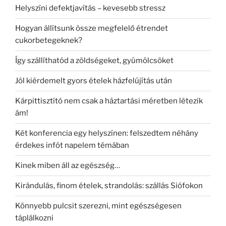
Helyszíni defektjavítás – kevesebb stressz
Hogyan állítsunk össze megfelelő étrendet
cukorbetegeknek?
Így szállíthatód a zöldségeket, gyümölcsöket
Jól kiérdemelt gyors ételek házfelújítás után
Kárpittisztító nem csak a háztartási méretben létezik
ám!
Két konferencia egy helyszínen: felszedtem néhány
érdekes infót napelem témában
Kinek miben áll az egészség…
Kirándulás, finom ételek, strandolás: szállás Siófokon
Könnyebb pulcsit szerezni, mint egészségesen
táplálkozni