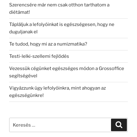
Szerencsére már nem csak otthon tarthatom a
diétámat!
Tápláljuk a lefolyóinkat is egészségesen, hogy ne
duguljanak el
Te tudod, hogy mi az a numizmatika?
Testi-lelki-szellemi fejlődés
Vezessük cégünket egészséges módon a Grossoffice
segítségével
Vigyázzunk úgy lefolyóinkra, mint ahogyan az
egészségünkre!
Keresés
Keresé
a
következő