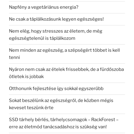
Napfény a vegetáriánus energia?
Ne csak a táplálkozásunk legyen egészséges!
Nem elég, hogy stresszes az életem, de még
egészségtelenül is táplálkozom
Nem minden az egészség, a szépségért többet is kell
tenni
Nyáron nem csak az ételek frissebbek, de a fürdőszoba
ötletek is jobbak
Otthonunk fejlesztése így sokkal egyszerűbb
Sokat beszélünk az egészségről, de közben mégis
keveset teszünk érte
SSD tárhely bérlés, tárhelycsomagok – RackForest –
erre az életmód tanácsadáshoz is szükség van!